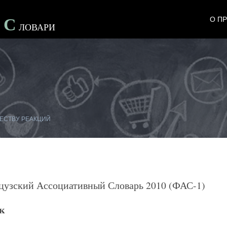
С
О П
е
Ловари
ЕСТВУ РЕАКЦИЙ
цузский Ассоциативный Словарь 2010 (ФАС-1)
к