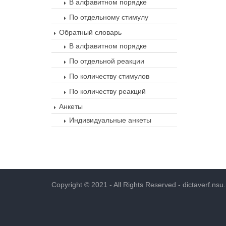
В алфавитном порядке
По отдельному стимулу
Обратный словарь
В алфавитном порядке
По отдельной реакции
По количеству стимулов
По количеству реакций
Анкеты
Индивидуальные анкеты
Copyright © 2021 - All Rights Reserved -
dictaverf.nsu.