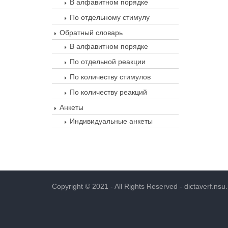
В алфавитном порядке
По отдельному стимулу
Обратный словарь
В алфавитном порядке
По отдельной реакции
По количеству стимулов
По количеству реакций
Анкеты
Индивидуальные анкеты
Copyright © 2021 - All Rights Reserved -
dictaverf.nsu.