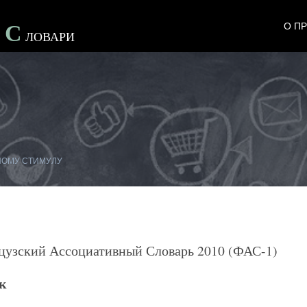
С
О П
е
Ловари
НОМУ СТИМУЛУ
цузский Ассоциативный Словарь 2010 (ФАС-1)
к