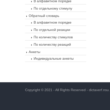
В алфавитном порядке
По отдельному стимулу
Обратный словарь
В алфавитном порядке
По отдельной реакции
По количеству стимулов
По количеству реакций
Анкеты
Индивидуальные анкеты
Copyright © 2021 - All Rights Reserved -
dictaverf.nsu.