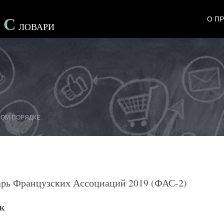
С
О П
е
Ловари
НОМ ПОРЯДКЕ
арь Французских Ассоциаций 2019 (ФАС-2)
к