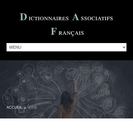
D
A
Ictionnaires
Ssociatifs
F
Rançais
ACCUEIL
AIDE