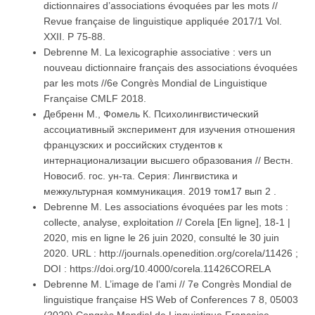
dictionnaires d’associations évoquées par les mots //
Revue française de linguistique appliquée 2017/1 Vol.
XXII. P 75-88.
Debrenne M. La lexicographie associative : vers un
nouveau dictionnaire français des associations évoquées
par les mots //6e Congrès Mondial de Linguistique
Française CMLF 2018.
Дебренн М., Фомель К. Психолингвистический
ассоциативный эксперимент для изучения отношения
французских и российских студентов к
интернационализации высшего образования // Вестн.
Новосиб. гос. ун-та. Серия: Лингвистика и
межкультурная коммуникация. 2019 том17 вып 2 .
Debrenne M. Les associations évoquées par les mots :
collecte, analyse, exploitation // Corela [En ligne], 18-1 |
2020, mis en ligne le 26 juin 2020, consulté le 30 juin
2020. URL : http://journals.openedition.org/corela/11426 ;
DOI : https://doi.org/10.4000/corela.11426CORELA
Debrenne M. L’image de l’ami // 7e Congrès Mondial de
linguistique française HS Web of Conferences 7 8, 05003