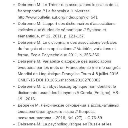
Debrenne M. Le Trésor des associations lexicales de la
francophonie // Le francais a l’universite
http://www.bulletin.auf.org/index.php?id=541
Debrenne M. L’apport des dictionnaires d’associations
lexicales aux études de sémantique // Syntaxe et
sémantique, nº 12, 2011, p. 121-137.
Debrenne M. Le dictionnaire des associations verbales
du français et ses applications // Variétés, variations et
forme, Ecole Polytechnique 2011, p. 355-366.
Debrenne M. Variabilité diatopique des associations
évoquées par les mots en Francophonie // 5-me congrès
Mondial de Linguistique Française Tours 4-8 juillet 2016
CMLF-16 DOI 10.1051/shsconf/20162703002
Debrenne M. Un objet lexicographique non identifié: le
dictionnaire usuel des bionymes // Corela [En ligne], HS-
19 | 2016.
Дебренн М. Лексические отношения в ассоциативных
словарях французского языка // Вопросы
психолингвистики. - 2016, №1 (27). - С.76-89.
Debrenne M. La psycholinguistique en Russie et les