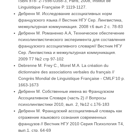
ISBN 978- 2-7598-0358-3, Paris, 2008, Institut de
Linguistique Française P. 1119-1127.
Дебренн М. Исследование ассоциативных норм
французского языка // Вестник НГУ Cер. Лингвистика,
межкультурная коммуникация. 2008 т.6 вып 2 с. 78-83
Дебренн М. Романенко А.А, Техническое обеспечение
психолингвистического эксперимента для составления
французского ассоциативного словаря// Вестник НГУ
Cер. Лингвистика и межкультурная коммуникация.
2009 Т7 №2 стр 97-102
Debrenne M. Frey C., Morel M.A. La création du
dictionnaire des associations verbales du français //
Congrès Mondial de Linguistique Française - CMLF'10 p.
1663-1673
Дебренн М. Собственные имена во Французском
Ассоциативном Словаре (часть 2) // Вопросы
психолингвистики 2010, вып. 2, №12 с.176-183
Дебренн М. Французский ассоциативный словарь как
отражение языкового сознания современных
французов // Вестник НГУ 2010 Серия Психология Т4,
вып.1, стр. 64-69